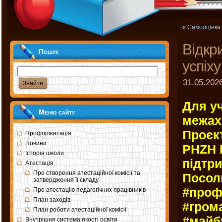
«
Самооцінка 
Відкр
Пошук
успіху
31.05.2026
Для уч
Меню сайту
межах
Проєк
Профорієнтація
Новини
PHZH I
Історія школи
підтри
Атестація
Про створення атестаційної комісії та
Посол
затвердження її складу
#проф
Про атестацію педагогічних працівників
План заходів
#гром
План роботи атестаційної комісії
#майб
Внутрішня система якості освіти