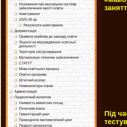
Положення про внутрішню систему
занятт
забезпечення якості освіти
Анкетування
2025-26 нр
Результати анкетування
Документація
Правила прийому до закладу освіти
Ліцензії на впровадження освітньої
діяльності
Територія обслуговування
Матеріально-технічне забезпечення
СТАТУТ
Мова освітнього процесу
Освітні програми
Штатний розпис
Номенклатура справ
Адміністрація
Педагогічний колектив
Наявність вакантних посад
Початкові класи
Під ча
Гуманітарний цикл
тестув
Природничо-математичний цикл
Педагог-організатор