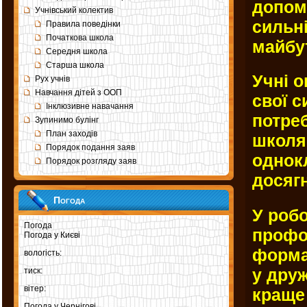
допом
Учнівський колектив
сильн
Правила поведінки
Початкова школа
майбут
Середня школа
Старша школа
Учні о
Рух учнів
Навчання дітей з ООП
свої с
Інклюзивне навачання
потре
Зупинимо булінг
План заходів
школя
Порядок подання заяв
однокл
Порядок розгляду заяв
досяг
Погода
У робо
Погода
профор
Погода у
Києві
форма
вологість:
у дру
тиск:
вітер:
краще 
Погода у
Чернігові