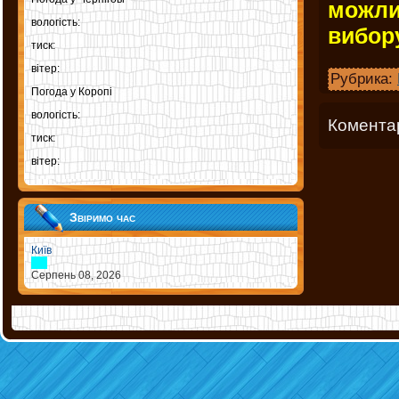
можли
вологість:
вибор
тиск:
вітер:
Рубрика:
Погода у
Коропі
вологість:
Коментар
тиск:
вітер:
Звіримо час
Київ
Серпень 08, 2026