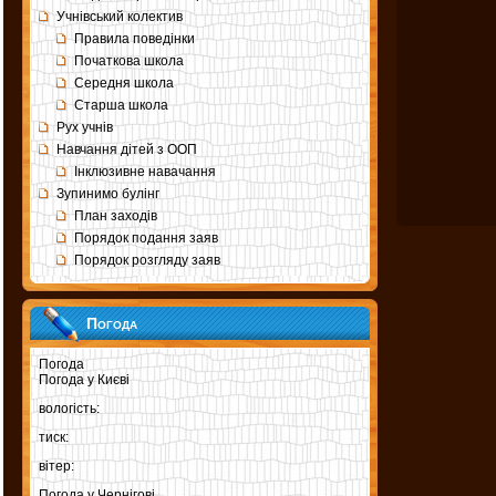
Учнівський колектив
Правила поведінки
Початкова школа
Середня школа
Старша школа
Рух учнів
Навчання дітей з ООП
Інклюзивне навачання
Зупинимо булінг
План заходів
Порядок подання заяв
Порядок розгляду заяв
Погода
Погода
Погода у
Києві
вологість:
тиск:
вітер:
Погода у
Чернігові