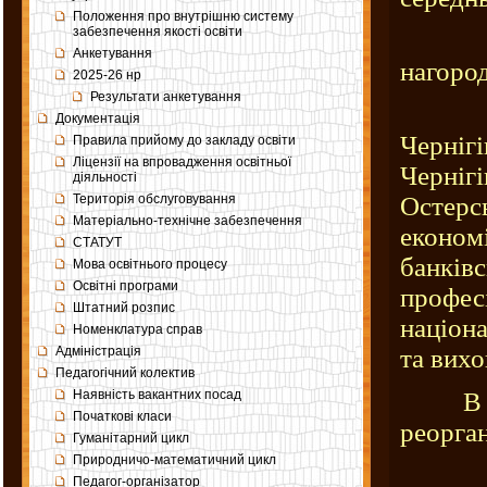
Положення про внутрішню систему
забезпечення якості освіти
За ча
Анкетування
нагород
2025-26 нр
Результати анкетування
Педк
Документація
Черні
Правила прийому до закладу освіти
Ліцензії на впровадження освітньої
Черніг
діяльності
Територія обслуговування
Остерс
Матеріально-технічне забезпечення
економ
СТАТУТ
банкі
Мова освітнього процесу
Освітні програми
профе
Штатний розпис
націон
Номенклатура справ
Адміністрація
та вих
Педагогічний колектив
Наявність вакантних посад
В 2013
Початкові класи
реорган
Гуманітарний цикл
Природничо-математичний цикл
Педагог-організатор