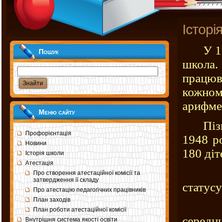
Історі
У 1
Пошук
школа.
працюв
кожному
арифме
Меню сайту
Пізніш
Профорієнтація
1948 р
Новини
180 діт
Історія школи
Атестація
В 199
Про створення атестаційної комісії та
затвердження її складу
статусу
Про атестацію педагогічних працівників
План заходів
В 199
План роботи атестаційної комісії
середнь
Внутрішня система якості освіти