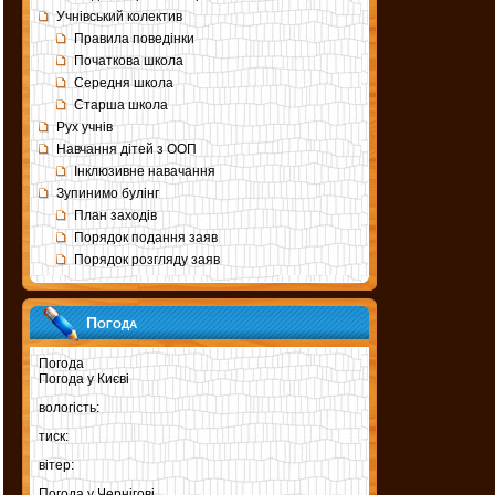
Учнівський колектив
Правила поведінки
Початкова школа
Середня школа
Старша школа
Рух учнів
Навчання дітей з ООП
Інклюзивне навачання
Зупинимо булінг
План заходів
Порядок подання заяв
Порядок розгляду заяв
Погода
Погода
Погода у
Києві
вологість:
тиск:
вітер:
Погода у
Чернігові