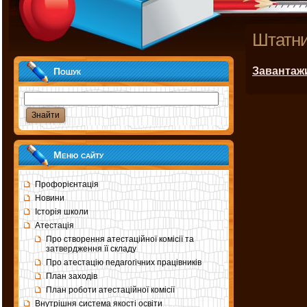
Штатни
Завантаж
Пошук
Меню сайту
Профорієнтація
Новини
Історія школи
Атестація
Про створення атестаційної комісії та
затвердження її складу
Про атестацію педагогічних працівників
План заходів
План роботи атестаційної комісії
Внутрішня система якості освіти