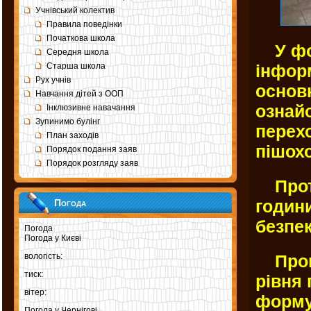
Учнівський колектив
Правила поведінки
Початкова школа
У фой
Середня школа
інфор
Старша школа
Рух учнів
основ
Навчання дітей з ООП
ознай
Інклюзивне навачання
Зупинимо булінг
перех
План заходів
пішохо
Порядок подання заяв
Порядок розгляду заяв
Протя
години
Погода
безпе
Погода
Погода у
Києві
вологість:
Прове
тиск:
рівня 
вітер:
форму
Погода у
Чернігові