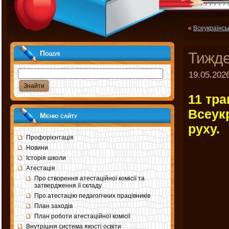
«
Всеукраїнсь
Пошук
Тижде
19.05.2026
11 тра
Всеук
Меню сайту
руху.
Профорієнтація
Новини
Історія школи
Атестація
Про створення атестаційної комісії та
затвердження її складу
Про атестацію педагогічних працівників
План заходів
План роботи атестаційної комісії
Внутрішня система якості освіти