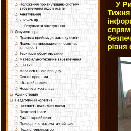
У Риб
Положення про внутрішню систему
забезпечення якості освіти
Тижня
Анкетування
інфор
2025-26 нр
Результати анкетування
спрям
Документація
безпеч
Правила прийому до закладу освіти
Ліцензії на впровадження освітньої
рівня 
діяльності
Територія обслуговування
Матеріально-технічне забезпечення
СТАТУТ
Мова освітнього процесу
Освітні програми
Штатний розпис
Номенклатура справ
Адміністрація
Педагогічний колектив
Наявність вакантних посад
Початкові класи
Гуманітарний цикл
Природничо-математичний цикл
Педагог-організатор